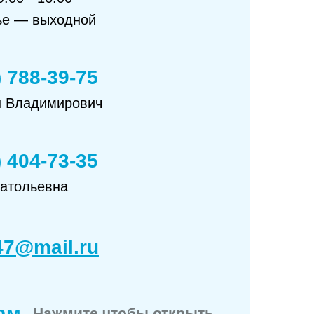
ье — выходной
) 788-39-75
н Владимирович
) 404-73-35
натольевна
47@mail.ru
ам -
Нажмите чтобы открыть