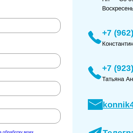
Воскресен
+7 (962
Константи
+7 (923
Татьяна А
konnik
Телегр
а обработку моих