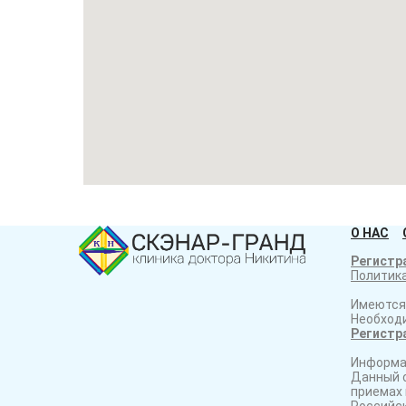
О НАС
Регистр
Политика
Имеются
Необход
Регистр
Информац
Данный с
приемах 