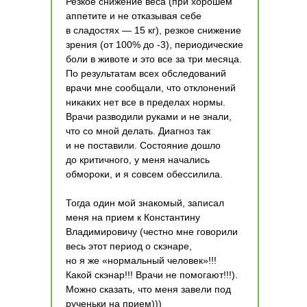
Резкое снижение веса (при хорошем
аппетите и не отказывая себе
в сладостях — 15 кг), резкое снижение
зрения (от 100% до -3), периодические
боли в животе и это все за три месяца.
По результатам всех обследований
врачи мне сообщали, что отклонений
никаких нет все в пределах нормы.
Врачи разводили руками и не знали,
что со мной делать. Диагноз так
и не поставили. Состояние дошло
до критичного, у меня начались
обмороки, и я совсем обессилила.
Тогда один мой знакомый, записал
меня на прием к Константину
Владимировичу (честно мне говорили
весь этот период о скэнаре,
но я же «нормальный человек»!!!
Какой скэнар!!! Врачи не помогают!!!).
Можно сказать, что меня завели под
рученьки на прием)))