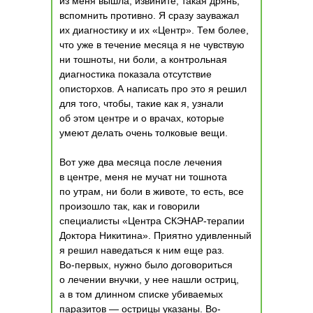
из меня вышла, извините, такая дрянь,
вспомнить противно. Я сразу зауважал
их диагностику и их «Центр». Тем более,
что уже в течение месяца я не чувствую
ни тошноты, ни боли, а контрольная
диагностика показала отсутствие
описторхов. А написать про это я решил
для того, чтобы, такие как я, узнали
об этом центре и о врачах, которые
умеют делать очень толковые вещи.
Вот уже два месяца после лечения
в центре, меня не мучат ни тошнота
по утрам, ни боли в животе, то есть, все
произошло так, как и говорили
специалисты «Центра СКЭНАР-терапии
Доктора Никитина». Приятно удивленный
я решил наведаться к ним еще раз.
Во-первых, нужно было договориться
о лечении внучки, у нее нашли остриц,
а в том длинном списке убиваемых
паразитов — острицы указаны. Во-