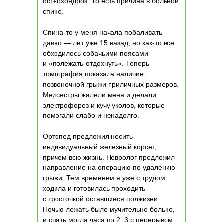
остеохондроз. То есть причина в больной
спине.
Спина-то у меня начала побаливать
давно — лет уже 15 назад, но как-то все
обходилось собачьими поясами
и «полежать-отдохнуть». Теперь
томография показала наличие
позвоночной грыжи приличных размеров.
Медсестры жалели меня и делали
электрофорез и кучу уколов, которые
помогали слабо и ненадолго.
Ортопед предложил носить
индивидуальный железный корсет,
причем всю жизнь. Невролог предложил
направление на операцию по удалению
грыжи. Тем временем я уже с трудом
ходила и готовилась проходить
с тросточкой оставшиеся полжизни.
Ночью лежать было мучительно больно,
и спать могла часа по 2−3 с перерывом