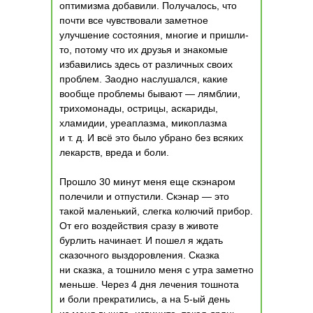
оптимизма добавили. Получалось, что
почти все чувствовали заметное
улучшение состояния, многие и пришли-
то, потому что их друзья и знакомые
избавились здесь от различных своих
проблем. Заодно наслушался, какие
вообще проблемы бывают — лямблии,
трихомонады, острицы, аскариды,
хламидии, уреаплазма, микоплазма
и т. д. И всё это было убрано без всяких
лекарств, вреда и боли.
Прошло 30 минут меня еще скэнаром
полечили и отпустили. Скэнар — это
такой маленький, слегка колючий прибор.
От его воздействия сразу в животе
бурлить начинает. И пошел я ждать
сказочного выздоровления. Сказка
ни сказка, а тошнило меня с утра заметно
меньше. Через 4 дня лечения тошнота
и боли прекратились, а на 5-ый день